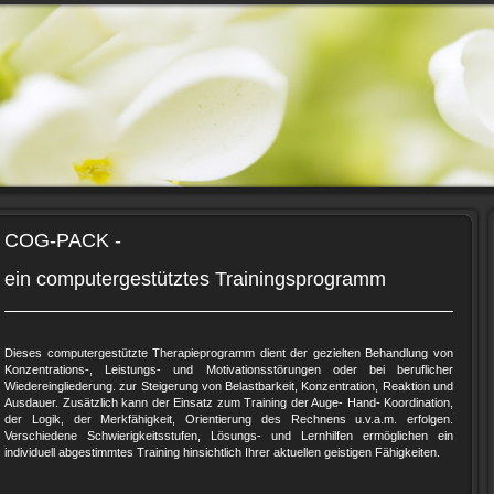
COG-PACK -
ein computergestütztes Trainingsprogramm
Dieses computergestützte Therapieprogramm dient der gezielten Behandlung von
Konzentrations-, Leistungs- und Motivationsstörungen oder bei beruflicher
Wiedereingliederung. zur Steigerung von Belastbarkeit, Konzentration, Reaktion und
Ausdauer. Zusätzlich kann der Einsatz zum Training der Auge- Hand- Koordination,
der Logik, der Merkfähigkeit, Orientierung des Rechnens u.v.a.m. erfolgen.
Verschiedene Schwierigkeitsstufen, Lösungs- und Lernhilfen ermöglichen ein
individuell abgestimmtes Training hinsichtlich Ihrer aktuellen geistigen Fähigkeiten.