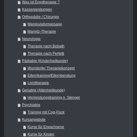
Was ist Ergotherapie ?
Kassenleistungen
Orthopädie / Chirurgie
Manipulativmassage
Marnitz-Therapie
Neurologie
Therapie nach Bobath
Therapie nach Perfetti
Pädiatrie (Kinderheilkunde)
Wunstorfer Therapiekonzept
Elterntraining/Elternberatung
Lerntherapie
Geriatrie (Altenheilkunde)
Hirnleistungstraining n. Stengel
Psychiatrie
Training mit Cog-Pack
Kursangebote
Kurse für Erwachsene
Kurse für Kinder